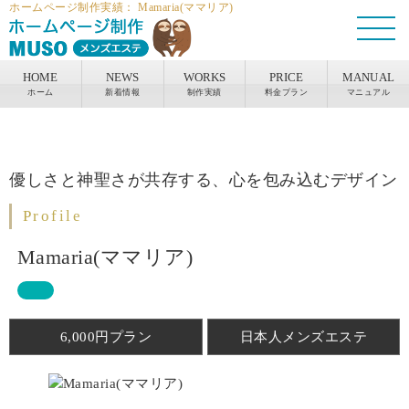
ホームページ制作実績： Mamaria(ママリア)
HOME
NEWS
WORKS
PRICE
MANUAL
ホーム
新着情報
制作実績
料金プラン
マニュアル
優しさと神聖さが共存する、心を包み込むデザイン
Profile
Mamaria(ママリア)
6,000円プラン
日本人メンズエステ