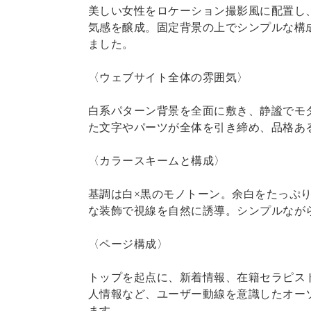
美しい女性をロケーション撮影風に配置し
気感を醸成。固定背景の上でシンプルな構
ました。
〈ウェブサイト全体の雰囲気〉
白系パターン背景を全面に敷き、静謐でモ
た文字やパーツが全体を引き締め、品格あ
〈カラースキームと構成〉
基調は白×黒のモノトーン。余白をたっぷ
な装飾で視線を自然に誘導。シンプルなが
〈ページ構成〉
トップを起点に、新着情報、在籍セラピス
人情報など、ユーザー動線を意識したオー
ます。